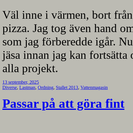
Väl inne i värmen, bort från
pizza. Jag tog även hand o
som jag förberedde igår. Nu
jäsa innan jag kan fortsätt
alla projekt.
13 september, 2025
Diverse
,
Lastman
,
Ordning
,
Stallet 2013
,
Vattenmagasin
Passar på att göra fint