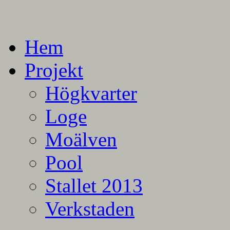
En blogg om mina projekt
Alla mina projekt
Hem
Projekt
Högkvarter
Loge
Moälven
Pool
Stallet 2013
Verkstaden