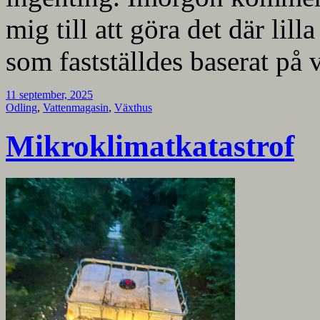
mig till att göra det där lill
som fastställdes baserat på 
11 september, 2025
Odling
,
Vattenmagasin
,
Växthus
Mikroklimatkatastrof