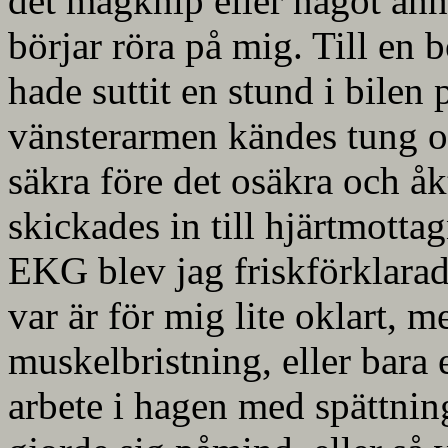
det magknip eller något anna
börjar röra på mig. Till en 
hade suttit en stund i bilen 
vänsterarmen kändes tung o
säkra före det osäkra och åkt
skickades in till hjärtmotta
EKG blev jag friskförklarad
var är för mig lite oklart, 
muskelbristning, eller bara 
arbete i hagen med spättni