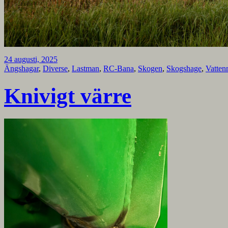
24 augusti, 2025
Ängshagar
,
Diverse
,
Lastman
,
RC-Bana
,
Skogen
,
Skogshage
,
Vatten
Knivigt värre