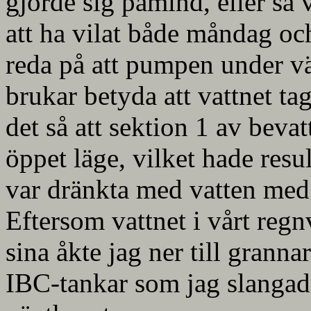
gjorde sig påmind, eller så v
att ha vilat både måndag oc
reda på att pumpen under vä
brukar betyda att vattnet ta
det så att sektion 1 av bevat
öppet läge, vilket hade resul
var dränkta med vatten med re
Eftersom vattnet i vårt regn
sina åkte jag ner till grann
IBC-tankar som jag slangade