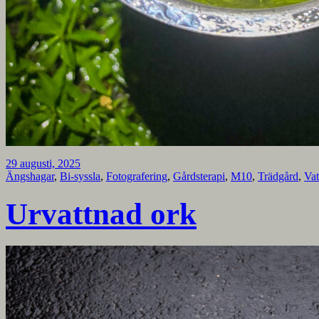
29 augusti, 2025
Ängshagar
,
Bi-syssla
,
Fotografering
,
Gårdsterapi
,
M10
,
Trädgård
,
Va
Urvattnad ork