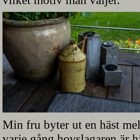
Min fru byter ut en häst me
varje gång hovslagaren är 