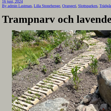
16 juni, 2024
By admin
Lastman
,
Lilla Stonehenge
,
Orangeri
,
Slottsparken
,
Trädgå
Trampnarv och lavende