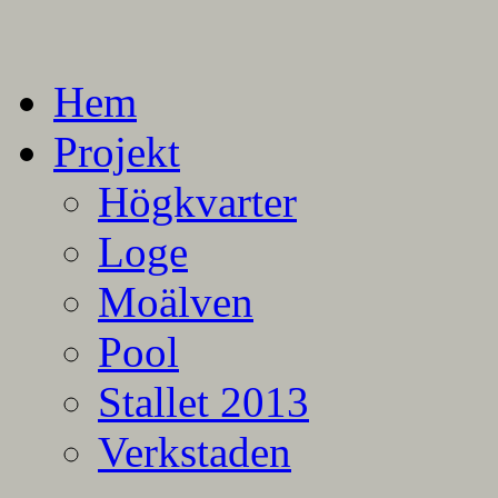
En blogg om mina projekt
Alla mina projekt
Hem
Projekt
Högkvarter
Loge
Moälven
Pool
Stallet 2013
Verkstaden