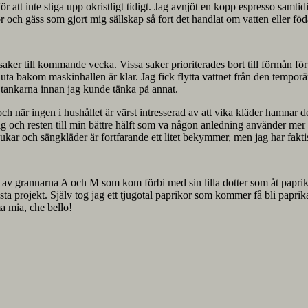
för att inte stiga upp okristligt tidigt. Jag avnjöt en kopp espresso sam
or och gäss som gjort mig sällskap så fort det handlat om vatten eller föd
ät saker till kommande vecka. Vissa saker prioriterades bort till förmån 
t gjuta bakom maskinhallen är klar. Jag fick flytta vattnet från den tempo
a tankarna innan jag kunde tänka på annat.
och när ingen i hushållet är värst intresserad av att vika kläder hamnar 
l mig och resten till min bättre hälft som va någon anledning använder me
dukar och sängkläder är fortfarande ett litet bekymmer, men jag har fakti
lp av grannarna A och M som kom förbi med sin lilla dotter som åt paprik
ta projekt. Själv tog jag ett tjugotal paprikor som kommer få bli papri
a mia, che bello!