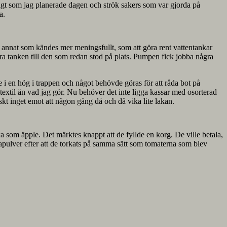
tidigt som jag planerade dagen och strök sakers som var gjorda på
a.
för annat som kändes mer meningsfullt, som att göra rent vattentankar
rära tanken till den som redan stod på plats. Pumpen fick jobba några
de i en hög i trappen och något behövde göras för att råda bot på
r textil än vad jag gör. Nu behöver det inte ligga kassar med osorterad
skt inget emot att någon gång då och då vika lite lakan.
a som äpple. Det märktes knappt att de fyllde en korg. De ville betala,
kapulver efter att de torkats på samma sätt som tomaterna som blev