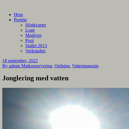
En blogg om mina projekt
Alla mina projekt
Hem
Projekt
Högkvarter
Loge
Moälven
Pool
Stallet 2013
Verkstaden
18 september, 2022
By admin
Matkonservering
,
Ordning
,
Vattenmagasin
Jonglering med vatten