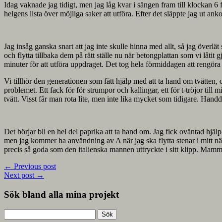
Idag vaknade jag tidigt, men jag låg kvar i sängen fram till klockan 6 
helgens lista över möjliga saker att utföra. Efter det släppte jag ut ank
Jag insåg ganska snart att jag inte skulle hinna med allt, så jag överl
och flytta tillbaka dem på rätt ställe nu när betongplattan som vi låti
minuter för att utföra uppdraget. Det tog hela förmiddagen att rengör
Vi tillhör den generationen som fått hjälp med att ta hand om tvätten, 
problemet. Ett fack för för strumpor och kallingar, ett för t-tröjor til
tvätt. Visst får man rota lite, men inte lika mycket som tidigare. Hand
Det börjar bli en hel del paprika att ta hand om. Jag fick oväntad hjä
men jag kommer ha användning av A när jag ska flytta stenar i mitt näs
precis så goda som den italienska mannen uttryckte i sitt klipp. Mamm
←
Previous post
Next post
→
Sök bland alla mina projekt
Sök
efter: