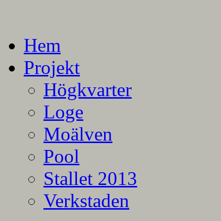
En blogg om mina projekt
Alla mina projekt
Hem
Projekt
Högkvarter
Loge
Moälven
Pool
Stallet 2013
Verkstaden