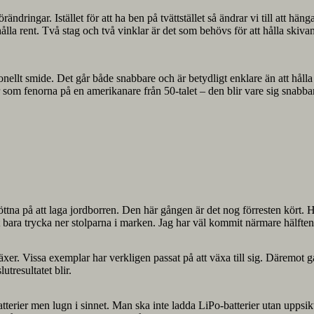
dringar. Istället för att ha ben på tvättstället så ändrar vi till att hän
lla rent. Två stag och två vinklar är det som behövs för att hålla skivan
ktionellt smide. Det går både snabbare och är betydligt enklare än att h
efär som fenorna på en amerikanare från 50-talet – den blir vare sig snabba
röttna på att laga jordborren. Den här gången är det nog förresten kört.
att bara trycka ner stolparna i marken. Jag har väl kommit närmare hälfte
xer. Vissa exemplar har verkligen passat på att växa till sig. Däremot går
utresultatet blir.
tterier men lugn i sinnet. Man ska inte ladda LiPo-batterier utan uppsikt