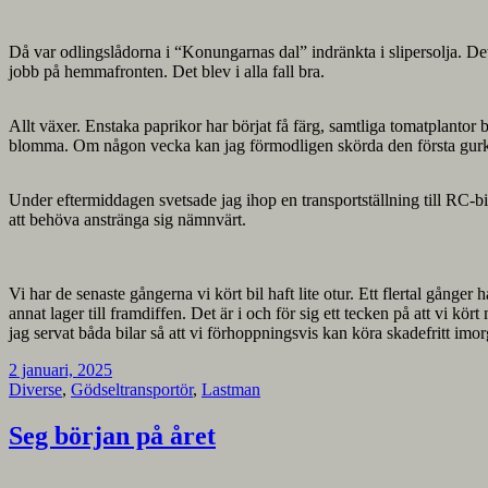
Då var odlingslådorna i “Konungarnas dal” indränkta i slipersolja. Det 
jobb på hemmafronten. Det blev i alla fall bra.
Allt växer. Enstaka paprikor har börjat få färg, samtliga tomatplantor b
blomma. Om någon vecka kan jag förmodligen skörda den första gur
Under eftermiddagen svetsade jag ihop en transportställning till RC-b
att behöva anstränga sig nämnvärt.
Vi har de senaste gångerna vi kört bil haft lite otur. Ett flertal gånger ha
annat lager till framdiffen. Det är i och för sig ett tecken på att vi kö
jag servat båda bilar så att vi förhoppningsvis kan köra skadefritt imo
2 januari, 2025
Diverse
,
Gödseltransportör
,
Lastman
Seg början på året