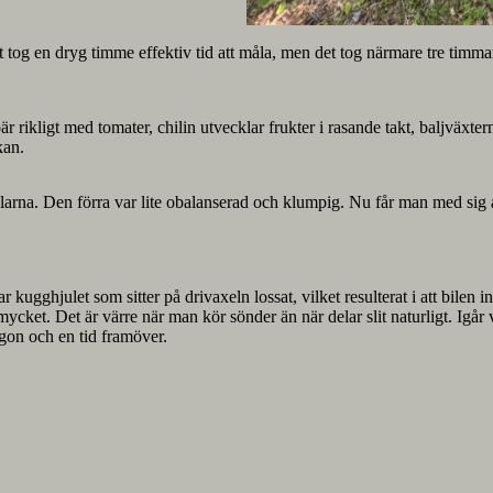
tog en dryg timme effektiv tid att måla, men det tog närmare tre timmar a
är rikligt med tomater, chilin utvecklar frukter i rasande takt, baljväxt
kan.
ilarna. Den förra var lite obalanserad och klumpig. Nu får man med sig
r kugghjulet som sitter på drivaxeln lossat, vilket resulterat i att bilen in
rt mycket. Det är värre när man kör sönder än när delar slit naturligt. Igår
rgon och en tid framöver.