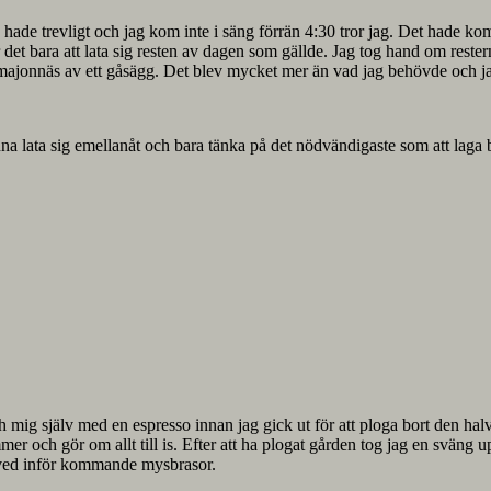
ch hade trevligt och jag kom inte i säng förrän 4:30 tror jag. Det hade k
det bara att lata sig resten av dagen som gällde. Jag tog hand om rest
laga majonnäs av ett gåsägg. Det blev mycket mer än vad jag behövde och 
unna lata sig emellanåt och bara tänka på det nödvändigaste som att laga 
och mig själv med en espresso innan jag gick ut för att ploga bort den 
er och gör om allt till is. Efter att ha plogat gården tog jag en sväng upp
r ved inför kommande mysbrasor.