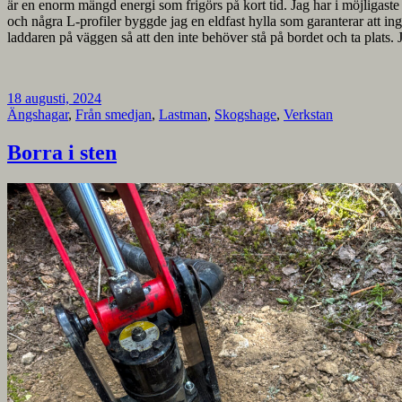
är en enorm mängd energi som frigörs på kort tid. Jag har i möjligaste
och några L-profiler byggde jag en eldfast hylla som garanterar att in
laddaren på väggen så att den inte behöver stå på bordet och ta plats. 
18 augusti, 2024
Ängshagar
,
Från smedjan
,
Lastman
,
Skogshage
,
Verkstan
Borra i sten