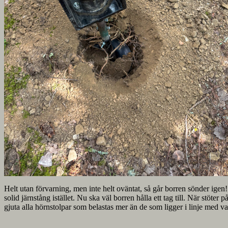
Helt utan förvarning, men inte helt oväntat, så går borren sönder igen!
solid järnstång istället. Nu ska väl borren hålla ett tag till. När stöte
gjuta alla hörnstolpar som belastas mer än de som ligger i linje med v