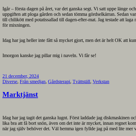
Igår – första dagen på året, var det ganska segt. Vi satt uppe länge o
uppgiften att ploga gården och sedan tömma gördselkärran. Sedan var 
till chilikött med potatissallad till dagen-efter-mat. Jag testade att 
för mixningen.
Idag har jag heller inte fått så mycket gjort, men det är helt OK att k
Imorgon kanske jag pillar mig i naveln. Vi får se!
21 december, 2024
Diverse
,
Från smedjan
,
Gårdsterapi
,
Tvättställ
,
Verkstan
Marktjänst
Idag har jag tagit det ganska lugnt. Först laddade jag diskmaskinen 
lika bra att få bort snön, även om det inte är mycket, innan regnet komm
när jag själv behöver det. Väl hemma igen fyllde jag på med lite me