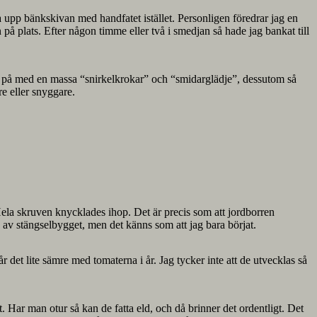
ga upp bänkskivan med handfatet istället. Personligen föredrar jag en
 på plats. Efter någon timme eller två i smedjan så hade jag bankat till
ålla på med en massa “snirkelkrokar” och “smidarglädje”, dessutom så
re eller snyggare.
 Hela skruven knycklades ihop. Det är precis som att jordborren
n av stängselbygget, men det känns som att jag bara börjat.
 det lite sämre med tomaterna i år. Jag tycker inte att de utvecklas så
. Har man otur så kan de fatta eld, och då brinner det ordentligt. Det