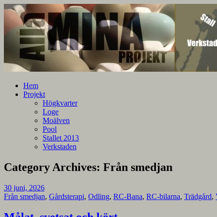
En blogg om mina projekt
Alla mina projekt
Hem
Projekt
Högkvarter
Loge
Moälven
Pool
Stallet 2013
Verkstaden
Category Archives:
Från smedjan
30 juni, 2026
Från smedjan
,
Gårdsterapi
,
Odling
,
RC-Bana
,
RC-bilarna
,
Trädgård
,
Målat, svetsat och kört