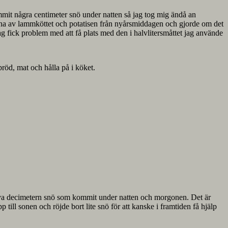
ommit några centimeter snö under natten så jag tog mig ändå an
erna av lammköttet och potatisen från nyårsmiddagen och gjorde om det
jag fick problem med att få plats med den i halvlitersmåttet jag använde
bröd, mat och hålla på i köket.
halva decimetern snö som kommit under natten och morgonen. Det är
 till sonen och röjde bort lite snö för att kanske i framtiden få hjälp