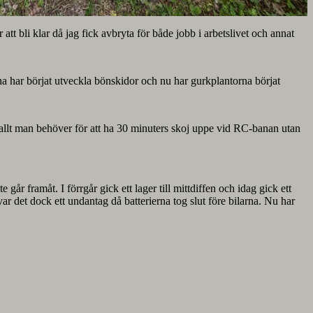
tt bli klar då jag fick avbryta för både jobb i arbetslivet och annat
erna har börjat utveckla bönskidor och nu har gurkplantorna börjat
 allt man behöver för att ha 30 minuters skoj uppe vid RC-banan utan
te går framåt. I förrgår gick ett lager till mittdiffen och idag gick ett
 var det dock ett undantag då batterierna tog slut före bilarna. Nu har