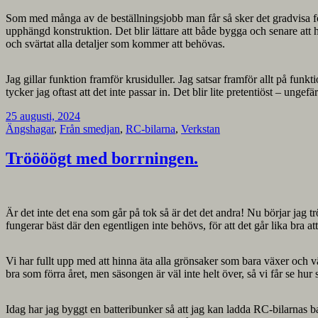
Som med många av de beställningsjobb man får så sker det gradvisa förän
upphängd konstruktion. Det blir lättare att både bygga och senare att hå
och svärtat alla detaljer som kommer att behövas.
Jag gillar funktion framför krusiduller. Jag satsar framför allt på fun
tycker jag oftast att det inte passar in. Det blir lite pretentiöst – ung
25 augusti, 2024
Ängshagar
,
Från smedjan
,
RC-bilarna
,
Verkstan
Tröööögt med borrningen.
Är det inte det ena som går på tok så är det det andra! Nu börjar jag t
fungerar bäst där den egentligen inte behövs, för att det går lika bra 
Vi har fullt upp med att hinna äta alla grönsaker som bara växer och vä
bra som förra året, men säsongen är väl inte helt över, så vi får se hur sl
Idag har jag byggt en batteribunker så att jag kan ladda RC-bilarnas ba