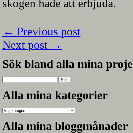
skogen hade att erbjuda.
←
Previous post
Next post
→
Sök bland alla mina proje
Sök
efter:
Alla mina kategorier
Alla
mina
kategorier
Alla mina bloggmånader