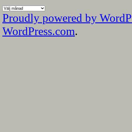
Alla
mina
Proudly powered by WordP
bloggmånader
WordPress.com
.