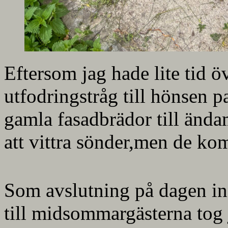
Eftersom jag hade lite tid ö
utfodringstråg till hönsen p
gamla fasadbrädor till änd
att vittra sönder,men de kom
Som avslutning på dagen inn
till midsommargästerna tog