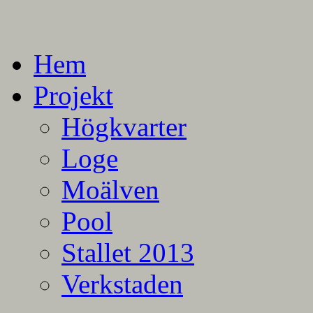
En blogg om mina projekt
Alla mina projekt
Hem
Projekt
Högkvarter
Loge
Moälven
Pool
Stallet 2013
Verkstaden