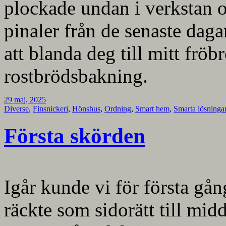
plockade undan i verkstan 
pinaler från de senaste dag
att blanda deg till mitt fr
rostbrödsbakning.
29 maj, 2025
Diverse
,
Finsnickeri
,
Hönshus
,
Ordning
,
Smart hem
,
Smarta lösninga
Första skörden
Igår kunde vi för första gån
räckte som sidorätt till mid