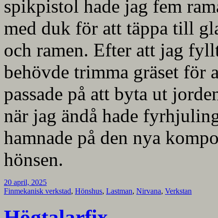
spikpistol hade jag fem ram
med duk för att täppa till 
och ramen. Efter att jag fyll
behövde trimma gräset för at
passade på att byta ut jorde
när jag ändå hade fyrhjuli
hamnade på den nya kompost
hönsen.
20 april, 2025
Finmekanisk verkstad
,
Hönshus
,
Lastman
,
Nirvana
,
Verkstan
Högtalarfix