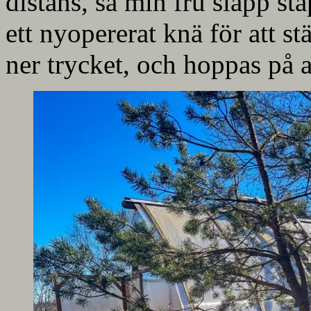
distans, så min fru slapp s
ett nyopererat knä för att st
ner trycket, och hoppas på a