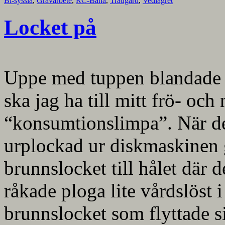
Bi-syssla
,
Grävarbete
,
RC-Bana
,
Trädgård
,
Vedlagret
Locket på
Uppe med tuppen blandade j
ska jag ha till mitt frö- och
“konsumtionslimpa”. När de
urplockad ur diskmaskinen gi
brunnslocket till hålet där
råkade ploga lite vårdslöst 
brunnslocket som flyttade s