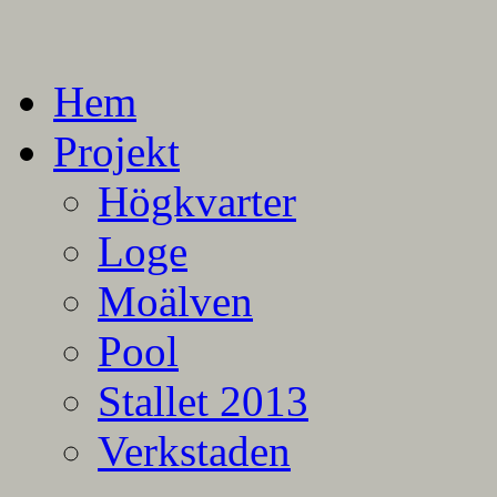
En blogg om mina projekt
Alla mina projekt
Hem
Projekt
Högkvarter
Loge
Moälven
Pool
Stallet 2013
Verkstaden