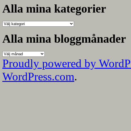
Alla mina kategorier
Alla
mina
kategorier
Alla mina bloggmånader
Alla
mina
Proudly powered by WordP
bloggmånader
WordPress.com
.