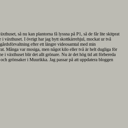
xthuset, så nu kan plantorna få lyssna på P1, så de får lite skitprat
i växthuset. I övrigt har jag bytt skottkärrehjul, mockat ur två
dgårdsförvaltning efter ett längre videosamtal med min
at. Många var mosiga, men något kilo eller två är helt dugliga för
växthuset blir det allt grönare. Nu är det hög tid att förbereda
 och grönsaker i Muurikka. Jag passar på att uppdatera bloggen