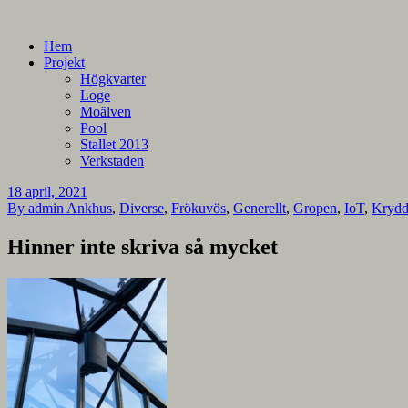
En blogg om mina projekt
Alla mina projekt
Hem
Projekt
Högkvarter
Loge
Moälven
Pool
Stallet 2013
Verkstaden
18 april, 2021
By admin
Ankhus
,
Diverse
,
Frökuvös
,
Generellt
,
Gropen
,
IoT
,
Krydd
Hinner inte skriva så mycket