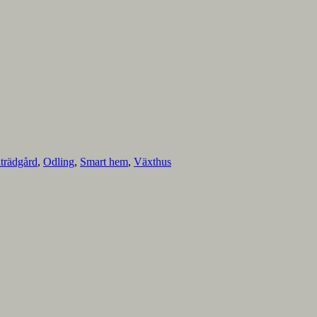
trädgård
,
Odling
,
Smart hem
,
Växthus