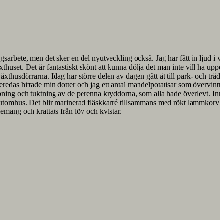
arbete, men det sker en del nyutveckling också. Jag har fått in ljud i vä
huset. Det är fantastiskt skönt att kunna dölja det man inte vill ha uppe 
xthusdörrarna. Idag har större delen av dagen gått åt till park- och trä
redas hittade min dotter och jag ett antal mandelpotatisar som övervintr
 och tuktning av de perenna kryddorna, som alla hade överlevt. Inne i 
at utomhus. Det blir marinerad fläskkarré tillsammans med rökt lammkorv
mang och krattats från löv och kvistar.