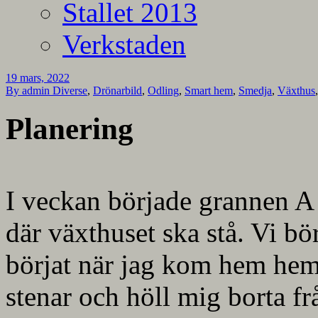
Stallet 2013
Verkstaden
19 mars, 2022
By admin
Diverse
,
Drönarbild
,
Odling
,
Smart hem
,
Smedja
,
Växthus
Planering
I veckan började grannen A 
där växthuset ska stå. Vi bö
börjat när jag kom hem hem
stenar och höll mig borta f