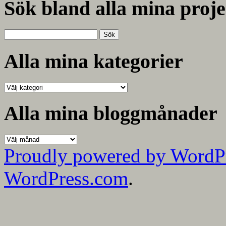
Sök bland alla mina proje
Sök
efter:
Alla mina kategorier
Alla
mina
kategorier
Alla mina bloggmånader
Alla
mina
Proudly powered by WordP
bloggmånader
WordPress.com
.