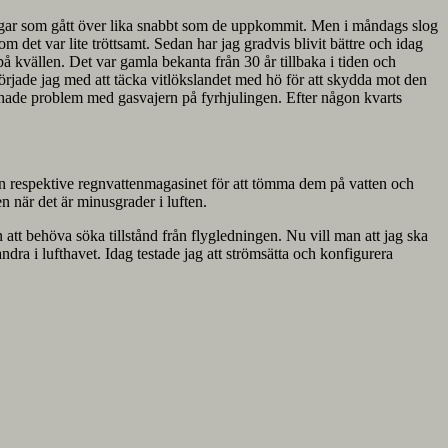
nningar som gått över lika snabbt som de uppkommit. Men i måndags slog
et var lite tröttsamt. Sedan har jag gradvis blivit bättre och idag
k på kvällen. Det var gamla bekanta från 30 år tillbaka i tiden och
rjade jag med att täcka vitlökslandet med hö för att skydda mot den
som hade problem med gasvajern på fyrhjulingen. Efter någon kvarts
men respektive regnvattenmagasinet för att tömma dem på vatten och
en när det är minusgrader i luften.
n att behöva söka tillstånd från flygledningen. Nu vill man att jag ska
ra i lufthavet. Idag testade jag att strömsätta och konfigurera