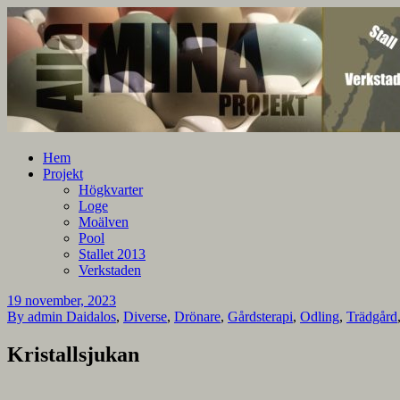
En blogg om mina projekt
Alla mina projekt
Hem
Projekt
Högkvarter
Loge
Moälven
Pool
Stallet 2013
Verkstaden
19 november, 2023
By admin
Daidalos
,
Diverse
,
Drönare
,
Gårdsterapi
,
Odling
,
Trädgård
Kristallsjukan