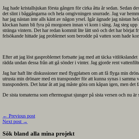
Jag hade kristallsjukan första gången för cirka åtta år sedan. Sedan d
det slint i båggångarna och hela omgivningen snurrade. Jag var hemma 
har jag nästan inte alls känt av någon yrsel. Igår ägnade jag nästan hela
klockan hann bli fyra på morgonen innan vi kom i säng. Jag steg upp 
stränga vintern. Det har redan kommit lite lätt snö och det har börjat 
felsökande hittade jag problemet som berodde på vatten som hade kommi
Efter att jag löst gasproblemet fortsatte jag med att täcka vitlöksla
rädda undan dessa från att gå sönder i vinter. Jag gjorde rent vattenfilt
Jag har haft lite diskussioner med flygplatsen om att få flyga min dröna
utrusta min drönare med en transponder för att kunna synas i samma var
transpondern. Det lutar åt att jag måste göra om kåpan igen, men det få
De sista tomaterna som eftermognat sjunger på sista versen och nu är 
←
Previous post
Next post
→
Sök bland alla mina projekt