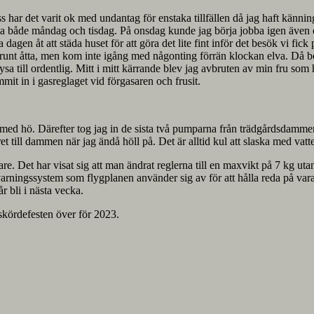
ess har det varit ok med undantag för enstaka tillfällen då jag haft kä
både måndag och tisdag. På onsdag kunde jag börja jobba igen även om d
 dagen åt att städa huset för att göra det lite fint inför det besök vi fic
runt åtta, men kom inte igång med någonting förrän klockan elva. Då bö
frysa till ordentlig. Mitt i mitt kärrande blev jag avbruten av min fru 
t in i gasreglaget vid förgasaren och frusit.
ndet med hö. Därefter tog jag in de sista två pumparna från trädgårdsdam
ret till dammen när jag ändå höll på. Det är alltid kul att slaska med vatt
re. Det har visat sig att man ändrat reglerna till en maxvikt på 7 kg uta
ningssystem som flygplanen använder sig av för att hålla reda på varand
r bli i nästa vecka.
skördefesten över för 2023.