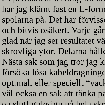
har jag klämt fast en L-for
spolarna på. Det har förvisso
och bitvis osäkert. Varje gån
glad när jag ser resultatet v
skrovliga ytor. Delarna håll
Nästa sak som jag tror jag k
försöka lösa kabeldragningen,
optimal, eller speciellt “vac
väl också en sak att tänka p
en slutlig design på hela s