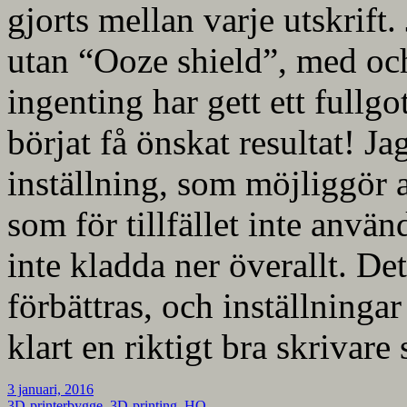
gjorts mellan varje utskrift.
utan “Ooze shield”, med och
ingenting har gett ett fullgo
börjat få önskat resultat! Ja
inställning, som möjliggör a
som för tillfället inte använd
inte kladda ner överallt. De
förbättras, och inställninga
klart en riktigt bra skrivare
3 januari, 2016
3D-printerbygge
,
3D-printing
,
HQ