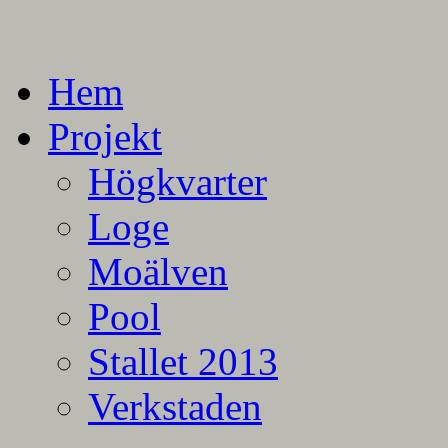
En blogg om mina projekt
Alla mina projekt
Hem
Projekt
Högkvarter
Loge
Moälven
Pool
Stallet 2013
Verkstaden