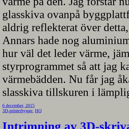
värme på den. Jag förstår 
glasskiva ovanpå byggplatt
aldrig reflekterat över detta
Annars hade nog aluminium 
hur väl det leder värme, jäm
styrprogrammet så att jag k
värmebädden. Nu får jag åka
slasskiva tillskuren i lämpli
6 december, 2015
3D-printerbygge
,
HQ
Intrimning av 3D-skriv