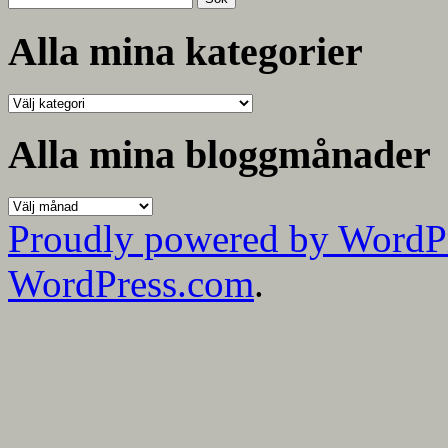
efter:
Alla mina kategorier
Alla
mina
kategorier
Alla mina bloggmånader
Alla
mina
Proudly powered by WordP
bloggmånader
WordPress.com
.