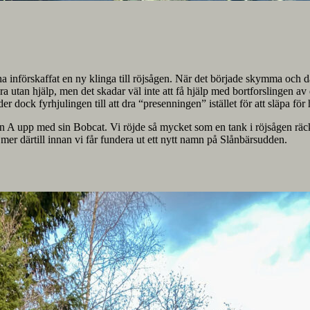
 att ha införskaffat en ny klinga till röjsågen. När det började skymma oc
ra utan hjälp, men det skadar väl inte att få hjälp med bortforslingen av
er dock fyrhjulingen till att dra “presenningen” istället för att släpa för
nen A upp med sin Bobcat. Vi röjde så mycket som en tank i röjsågen räc
 mer därtill innan vi får fundera ut ett nytt namn på Slånbärsudden.