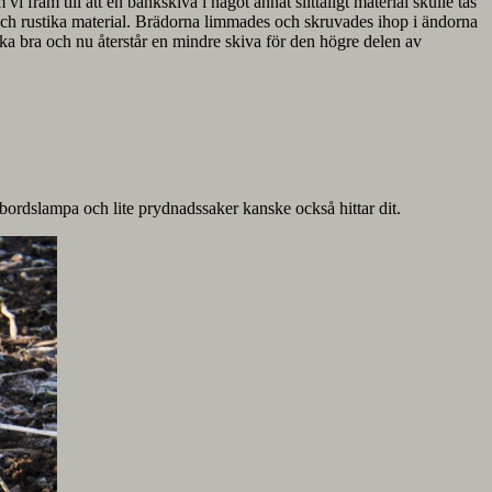
 fram till att en bänkskiva i något annat slittåligt material skulle tas
gn och rustika material. Brädorna limmades och skruvades ihop i ändorna
nska bra och nu återstår en mindre skiva för den högre delen av
 bordslampa och lite prydnadssaker kanske också hittar dit.