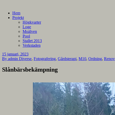
En blogg om mina projekt
Alla mina projekt
Hem
Projekt
Högkvarter
Loge
Moälven
Pool
Stallet 2013
Verkstaden
15 januari, 2023
By admin
Diverse
,
Fotografering
,
Gårdsterapi
,
M10
,
Ordning
,
Renov
Slånbärsbekämpning