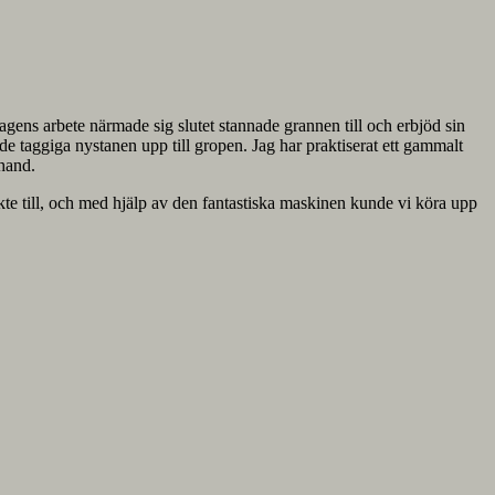
h dagens arbete närmade sig slutet stannade grannen till och erbjöd sin
 de taggiga nystanen upp till gropen. Jag har praktiserat ett gammalt
 hand.
kte till, och med hjälp av den fantastiska maskinen kunde vi köra upp