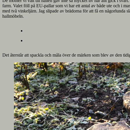
De möbler vi valt till hallen gav inte så mycket liv när allt gick i sva
farm. Valet föll på EU-pallar som vi har ett antal av både ute och i m
med två vinkeljärn. Jag slipade av brädorna för att få en någorlunda sl
hallmöbeln.
Det återstår att spackla och måla över de märken som blev av den tidig