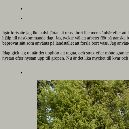
Igår fortsatte jag lite halvhjärtat att rensa bort lite mer slånbär efter
hjälp till nästkommande dag. Jag tyckte väl att arbetet flöt på ganska b
beprövat sätt som använts på landstället att forsla bort vass. Jag använd
Idag gick jag ut när det upphört att regna, och strax efter mötte gran
nystan efter nystan upp till gropen. Nu är det lika mycket till kvar och