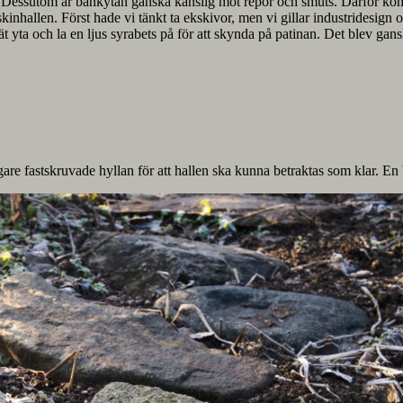
rt. Dessutom är bänkytan ganska känslig mot repor och smuts. Därför kom vi
askinhallen. Först hade vi tänkt ta ekskivor, men vi gillar industridesi
ät yta och la en ljus syrabets på för att skynda på patinan. Det blev ga
are fastskruvade hyllan för att hallen ska kunna betraktas som klar. En