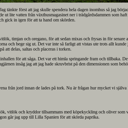
ag tänkte först att jag skulle spendera hela dagen inomhus så jag börjad
 tömde ut lite vatten från växthusmagasinet ner i trädgårdsdammen som haft
och gick in igen för att ta hand om skörden.
 vitlök, timjan och oregano, för att sedan mixas och frysas in för senar
na och bege sig ut. Det var inte så farligt att vistas ute trots allt kunde
att delas, saltas och placeras i torken.
skinhallen för att såga. Det var ett himla springande fram och tillbaka. 
gångjärnen insåg jag att jag hade skruvbrist på den dimensionen som beh
rena från jord innan de lades på tork. Nu är frågan hur mycket vi själv
k, vitlök och kryddor tillsammans med köpekyckling och oliver som vi i
gon går jag upp till Lilla Spanien för att skörda paprika.