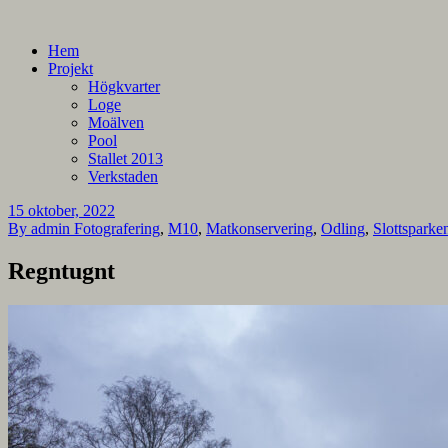
En blogg om mina projekt
Alla mina projekt
Hem
Projekt
Högkvarter
Loge
Moälven
Pool
Stallet 2013
Verkstaden
15 oktober, 2022
By admin
Fotografering
,
M10
,
Matkonservering
,
Odling
,
Slottsparke
Regntugnt