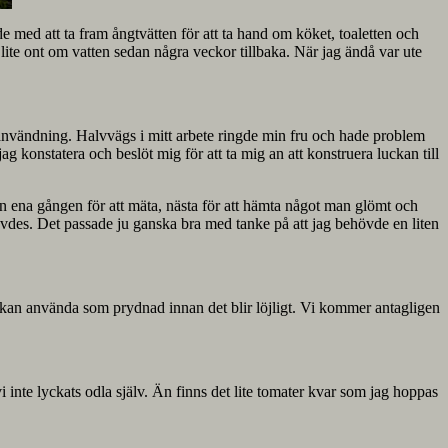
e med att ta fram ångtvätten för att ta hand om köket, toaletten och
 lite ont om vatten sedan några veckor tillbaka. När jag ändå var ute
e användning. Halvvägs i mitt arbete ringde min fru och hade problem
 jag konstatera och beslöt mig för att ta mig an att konstruera luckan till
Den ena gången för att mäta, nästa för att hämta något man glömt och
övdes. Det passade ju ganska bra med tanke på att jag behövde en liten
a kan använda som prydnad innan det blir löjligt. Vi kommer antagligen
nte lyckats odla själv. Än finns det lite tomater kvar som jag hoppas