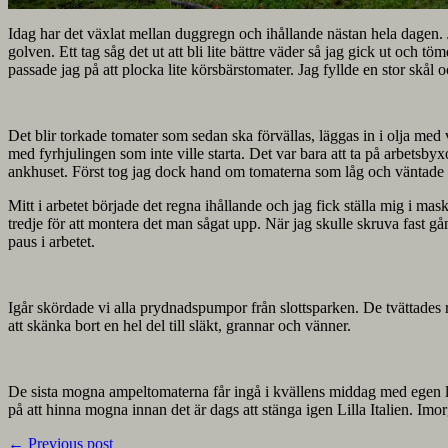
Idag har det växlat mellan duggregn och ihållande nästan hela dagen. J
golven. Ett tag såg det ut att bli lite bättre väder så jag gick ut och
passade jag på att plocka lite körsbärstomater. Jag fyllde en stor skål 
Det blir torkade tomater som sedan ska förvällas, läggas in i olja med
med fyrhjulingen som inte ville starta. Det var bara att ta på arbetsbyxor
ankhuset. Först tog jag dock hand om tomaterna som låg och väntade på 
Mitt i arbetet började det regna ihållande och jag fick ställa mig i ma
tredje för att montera det man sågat upp. När jag skulle skruva fast 
paus i arbetet.
Igår skördade vi alla prydnadspumpor från slottsparken. De tvättades 
att skänka bort en hel del till släkt, grannar och vänner.
De sista mogna ampeltomaterna får ingå i kvällens middag med egen lö
på att hinna mogna innan det är dags att stänga igen Lilla Italien. Imor
←
Previous post