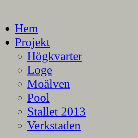
En blogg om mina projekt
Alla mina projekt
Hem
Projekt
Högkvarter
Loge
Moälven
Pool
Stallet 2013
Verkstaden