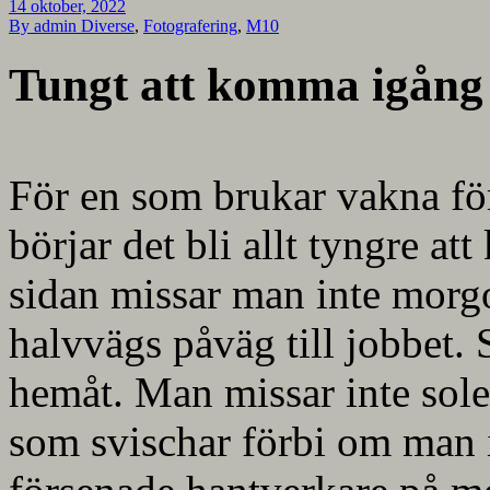
14 oktober, 2022
By admin
Diverse
,
Fotografering
,
M10
Tungt att komma igång
För en som brukar vakna för
börjar det bli allt tyngre a
sidan missar man inte mor
halvvägs påväg till jobbet.
hemåt. Man missar inte sole
som svischar förbi om man i