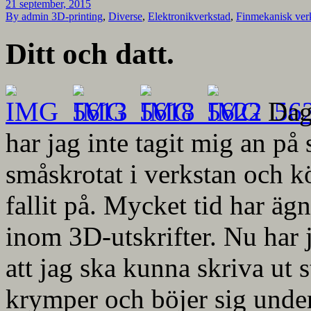
21 september, 2015
By admin
3D-printing
,
Diverse
,
Elektronikverkstad
,
Finmekanisk ver
Ditt och datt.
Dag
har jag inte tagit mig an på 
småskrotat i verkstan och kö
fallit på. Mycket tid har ägn
inom 3D-utskrifter. Nu har 
att jag ska kunna skriva ut 
krymper och böjer sig under