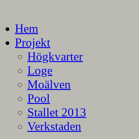
En blogg om mina projekt
Alla mina projekt
Hem
Projekt
Högkvarter
Loge
Moälven
Pool
Stallet 2013
Verkstaden