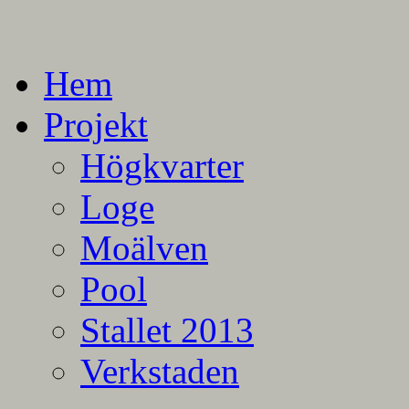
En blogg om mina projekt
Alla mina projekt
Hem
Projekt
Högkvarter
Loge
Moälven
Pool
Stallet 2013
Verkstaden