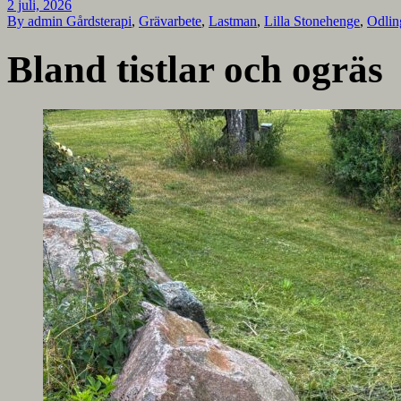
2 juli, 2026
By admin
Gårdsterapi
,
Grävarbete
,
Lastman
,
Lilla Stonehenge
,
Odlin
Bland tistlar och ogräs