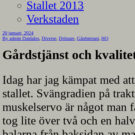
Stallet 2013
Verkstaden
20 januari, 2024
By admin
Daidalos
,
Diverse
,
Drönare
,
Gårdsterapi
,
HQ
Gårdstjänst och kvalite
Idag har jag kämpat med att 
stallet. Svängradien på trak
muskelservo är något man få
tog lite över två och en halv
balarna från baksidan av mas