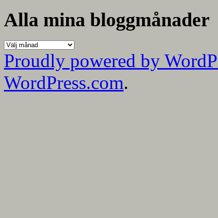
mina
kategorier
Alla mina bloggmånader
Alla
mina
Proudly powered by WordP
bloggmånader
WordPress.com
.