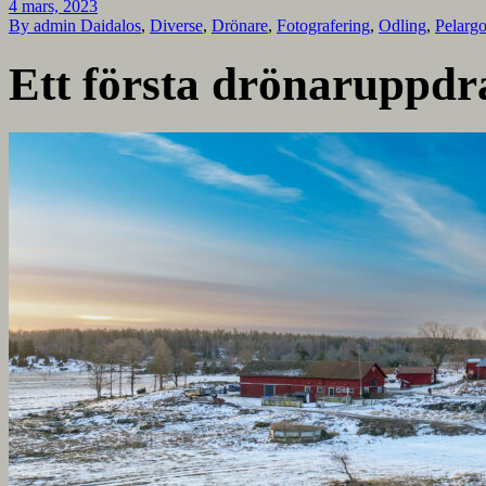
4 mars, 2023
By admin
Daidalos
,
Diverse
,
Drönare
,
Fotografering
,
Odling
,
Pelarg
Ett första drönaruppdr