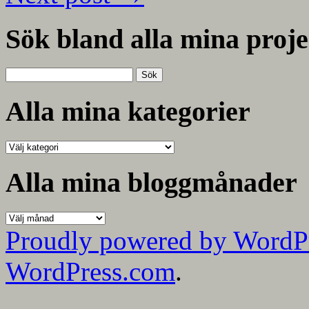
Sök bland alla mina proje
Sök
efter:
Alla mina kategorier
Alla
mina
kategorier
Alla mina bloggmånader
Alla
mina
Proudly powered by WordP
bloggmånader
WordPress.com
.