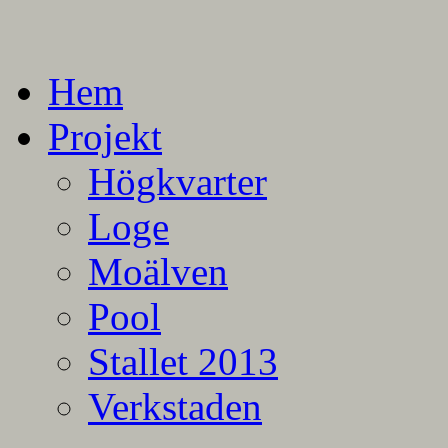
En blogg om mina projekt
Alla mina projekt
Hem
Projekt
Högkvarter
Loge
Moälven
Pool
Stallet 2013
Verkstaden