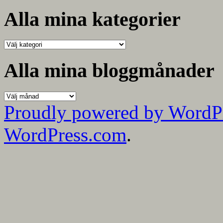
efter:
Alla mina kategorier
Alla
mina
kategorier
Alla mina bloggmånader
Alla
mina
Proudly powered by WordP
bloggmånader
WordPress.com
.