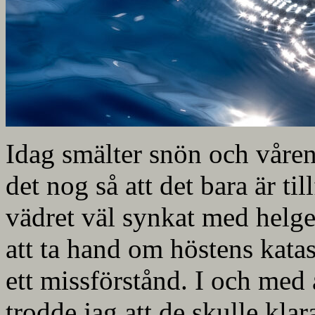
Idag smälter snön och våren
det nog så att det bara är til
vädret väl synkat med helge
att ta hand om höstens katas
ett missförstånd. I och med 
trodde jag att de skulle kl