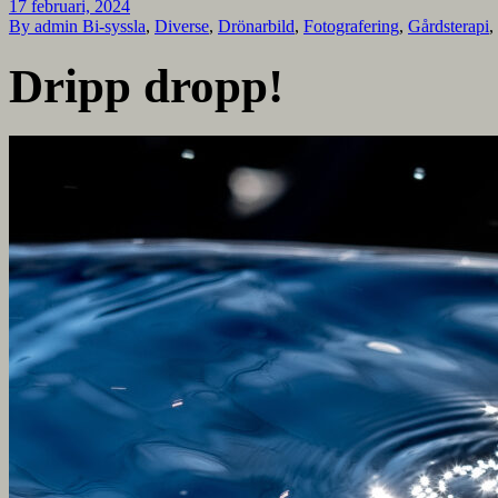
17 februari, 2024
By admin
Bi-syssla
,
Diverse
,
Drönarbild
,
Fotografering
,
Gårdsterapi
,
Dripp dropp!