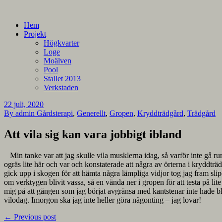
En blogg om mina projekt
Alla mina projekt
Hem
Projekt
Högkvarter
Loge
Moälven
Pool
Stallet 2013
Verkstaden
22 juli, 2020
By admin
Gårdsterapi
,
Generellt
,
Gropen
,
Kryddträdgård
,
Trädgård
Att vila sig kan vara jobbigt ibland
Min tanke var att jag skulle vila musklerna idag, så varför inte gå r
ogräs lite här och var och konstaterade att några av örterna i kryddtr
gick upp i skogen för att hämta några lämpliga vidjor tog jag fram sli
om verktygen blivit vassa, så en vända ner i gropen för att testa på lit
mig på att gången som jag börjat avgränsa med kantstenar inte hade bliv
vilodag. Imorgon ska jag inte heller göra någonting – jag lovar!
←
Previous post