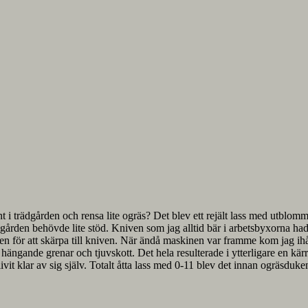
unt i trädgården och rensa lite ogräs? Det blev ett rejält lass med utblo
ädgården behövde lite stöd. Kniven som jag alltid bär i arbetsbyxorna ha
pen för att skärpa till kniven. När ändå maskinen var framme kom jag ih
e hängande grenar och tjuvskott. Det hela resulterade i ytterligare en kä
it klar av sig själv. Totalt åtta lass med 0-11 blev det innan ogräsduke