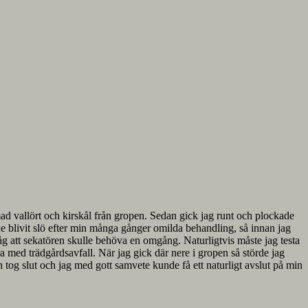
mmad vallört och kirskål från gropen. Sedan gick jag runt och plockade
de blivit slö efter min många gånger omilda behandling, så innan jag
åg att sekatören skulle behöva en omgång. Naturligtvis måste jag testa
rra med trädgårdsavfall. När jag gick där nere i gropen så störde jag
n tog slut och jag med gott samvete kunde få ett naturligt avslut på min