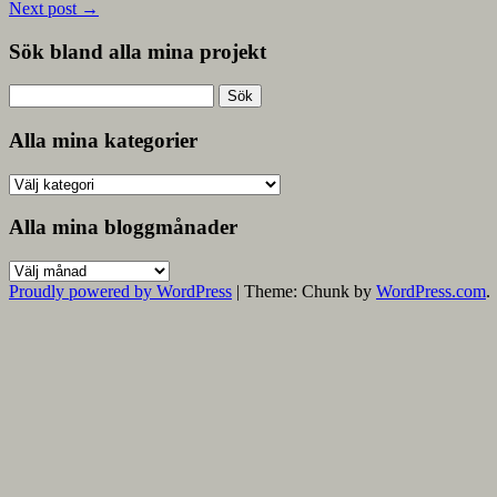
Next post
→
Sök bland alla mina projekt
Sök
efter:
Alla mina kategorier
Alla
mina
kategorier
Alla mina bloggmånader
Alla
mina
Proudly powered by WordPress
|
Theme: Chunk by
WordPress.com
.
bloggmånader