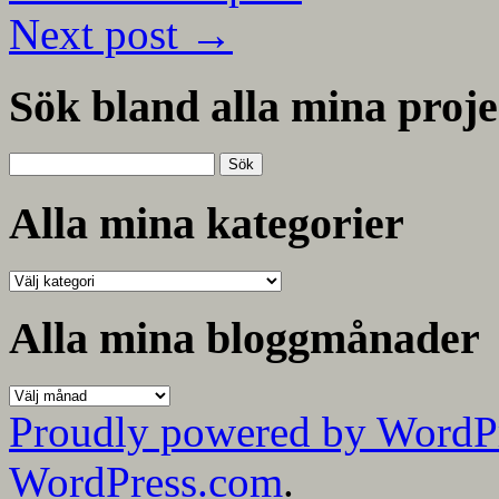
Next post
→
Sök bland alla mina proje
Sök
efter:
Alla mina kategorier
Alla
mina
kategorier
Alla mina bloggmånader
Alla
mina
Proudly powered by WordP
bloggmånader
WordPress.com
.