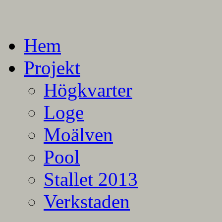
En blogg om mina projekt
Alla mina projekt
Hem
Projekt
Högkvarter
Loge
Moälven
Pool
Stallet 2013
Verkstaden