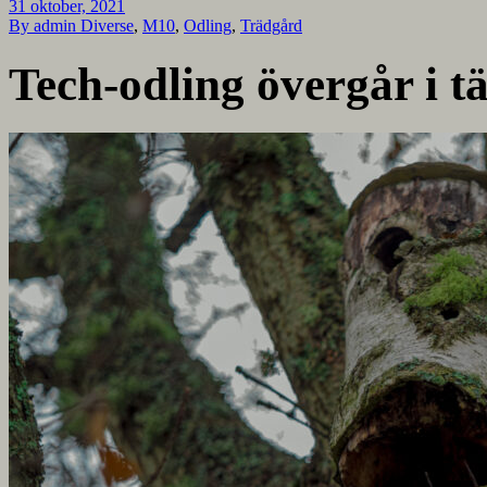
31 oktober, 2021
By admin
Diverse
,
M10
,
Odling
,
Trädgård
Tech-odling övergår i t