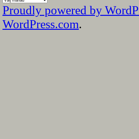
mina
Proudly powered by WordP
bloggmånader
WordPress.com
.