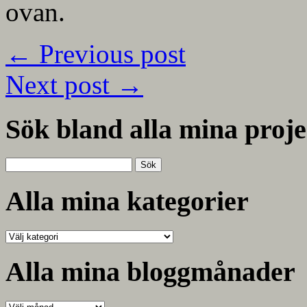
ovan.
←
Previous post
Next post
→
Sök bland alla mina proje
Sök
efter:
Alla mina kategorier
Alla
mina
kategorier
Alla mina bloggmånader
Alla