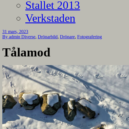
Stallet 2013
Verkstaden
31 mars, 2023
By admin
Diverse
,
Drönarbild
,
Drönare
,
Fotografering
Tålamod