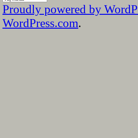
mina
Proudly powered by WordP
bloggmånader
WordPress.com
.