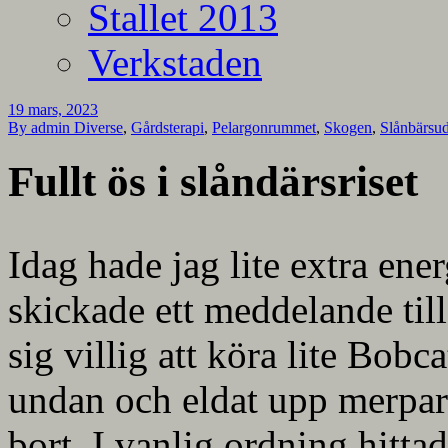
Stallet 2013
Verkstaden
19 mars, 2023
By admin
Diverse
,
Gårdsterapi
,
Pelargonrummet
,
Skogen
,
Slånbärsu
Fullt ös i slåndärsriset
Idag hade jag lite extra ene
skickade ett meddelande til
sig villig att köra lite Bobc
undan och eldat upp merpart
bort. I vanlig ordning hitta