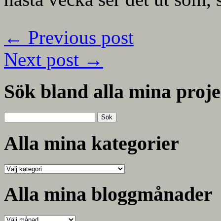
←
Previous post
Next post
→
Sök bland alla mina proje
Sök
efter:
Alla mina kategorier
Alla
mina
kategorier
Alla mina bloggmånader
Alla