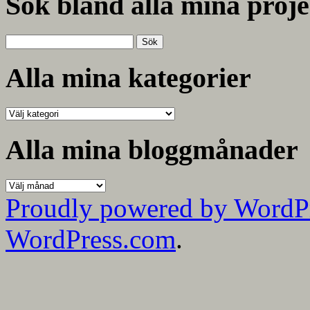
Sök bland alla mina proje
Sök
efter:
Alla mina kategorier
Alla
mina
kategorier
Alla mina bloggmånader
Alla
mina
Proudly powered by WordP
bloggmånader
WordPress.com
.