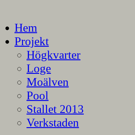
En blogg om mina projekt
Alla mina projekt
Hem
Projekt
Högkvarter
Loge
Moälven
Pool
Stallet 2013
Verkstaden