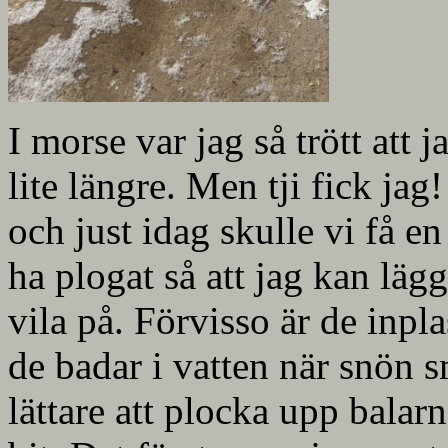
I morse var jag så trött att 
lite längre. Men tji fick jag
och just idag skulle vi få en
ha plogat så att jag kan lä
vila på. Förvisso är de inpl
de badar i vatten när snön 
lättare att plocka upp bala