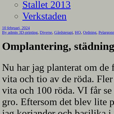
Stallet 2013
Verkstaden
10 februari, 2024
By admin
3D-printing
,
Diverse
,
Gårdsterapi
,
HQ
,
Ordning
,
Pelargon
Omplantering, städning
Nu har jag planterat om de 
vita och tio av de röda. Fler
vita och 100 röda. VI får s
gro. Eftersom det blev lite
jag koriander och basilika i 