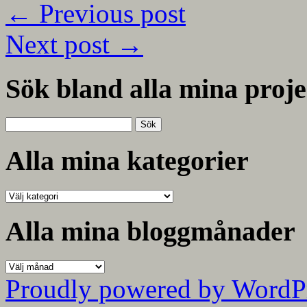
←
Previous post
Next post
→
Sök bland alla mina proje
Sök
efter:
Alla mina kategorier
Alla
mina
kategorier
Alla mina bloggmånader
Alla
mina
Proudly powered by WordP
bloggmånader