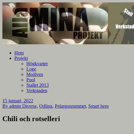
En blogg om mina projekt
Alla mina projekt
Hem
Projekt
Högkvarter
Loge
Moälven
Pool
Stallet 2013
Verkstaden
15 januari, 2022
By admin
Diverse
,
Odling
,
Pelargonrummet
,
Smart hem
Chili och rotselleri