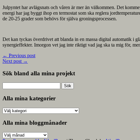
Julpyntet har avlägsnats och våren är mer än välkommen. Det kommer do
energi har jag byggt ihop en termostat som ska reglera jordtemperaturen 
de 20-25 grader som behövs för själva groningsprocessen.
Det kan tyckas överdrivet att blanda in en massa digital automatik i 
synergieffekter. Imorgon vet jag inte riktigt vad jag ska ta mig för, m
←
Previous post
Next post
→
Sök bland alla mina projekt
Sök
efter:
Alla mina kategorier
Alla
mina
kategorier
Alla mina bloggmånader
Alla