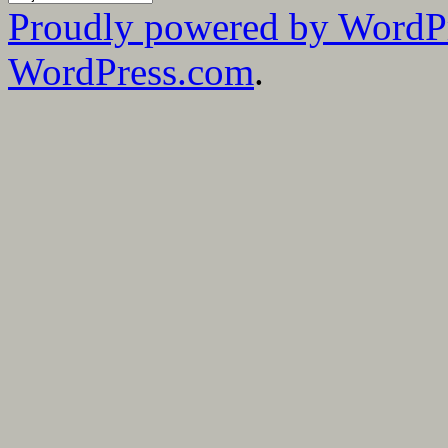
mina
Proudly powered by WordP
bloggmånader
WordPress.com
.