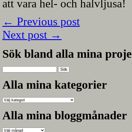
att vara hel- och halvljusa!
←
Previous post
Next post
→
Sök bland alla mina proje
Sök
efter:
Alla mina kategorier
Alla
mina
kategorier
Alla mina bloggmånader
Alla