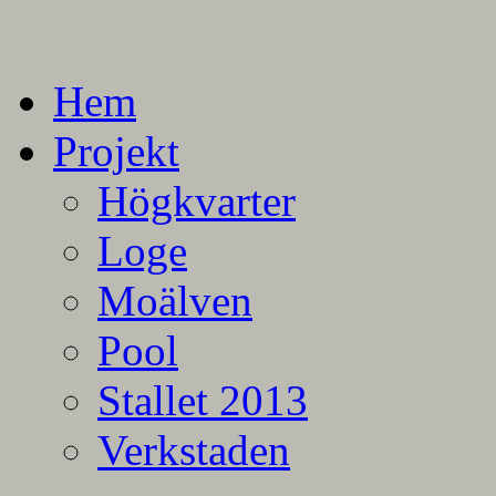
En blogg om mina projekt
Alla mina projekt
Hem
Projekt
Högkvarter
Loge
Moälven
Pool
Stallet 2013
Verkstaden