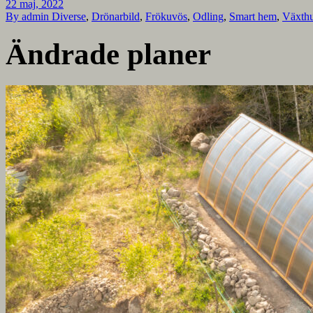
22 maj, 2022
By admin
Diverse
,
Drönarbild
,
Frökuvös
,
Odling
,
Smart hem
,
Växth
Ändrade planer