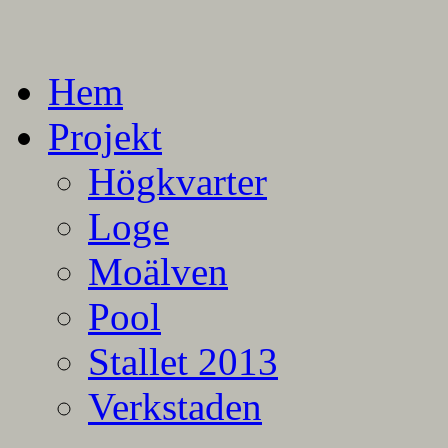
En blogg om mina projekt
Alla mina projekt
Hem
Projekt
Högkvarter
Loge
Moälven
Pool
Stallet 2013
Verkstaden