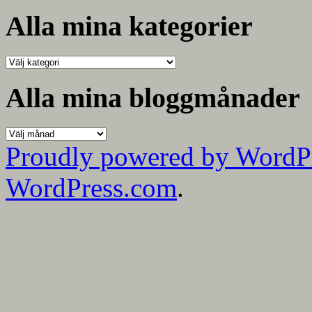
Alla mina kategorier
Alla
mina
kategorier
Alla mina bloggmånader
Alla
mina
Proudly powered by WordP
bloggmånader
WordPress.com
.