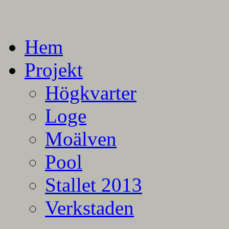
En blogg om mina projekt
Alla mina projekt
Hem
Projekt
Högkvarter
Loge
Moälven
Pool
Stallet 2013
Verkstaden