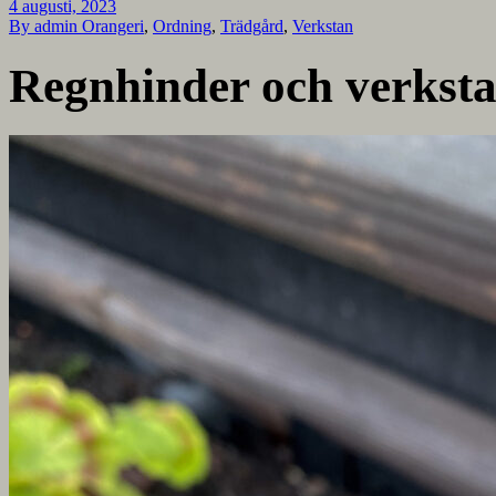
4 augusti, 2023
By admin
Orangeri
,
Ordning
,
Trädgård
,
Verkstan
Regnhinder och verkst