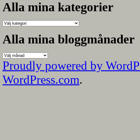
Alla mina kategorier
Alla
mina
kategorier
Alla mina bloggmånader
Alla
mina
Proudly powered by WordP
bloggmånader
WordPress.com
.