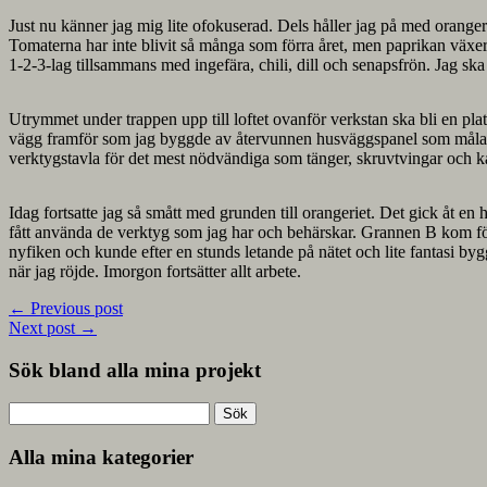
Just nu känner jag mig lite ofokuserad. Dels håller jag på med orangerie
Tomaterna har inte blivit så många som förra året, men paprikan växer
1-2-3-lag tillsammans med ingefära, chili, dill och senapsfrön. Jag sk
Utrymmet under trappen upp till loftet ovanför verkstan ska bli en plats
vägg framför som jag byggde av återvunnen husväggspanel som målades
verktygstavla för det mest nödvändiga som tänger, skruvtvingar och ka
Idag fortsatte jag så smått med grunden till orangeriet. Det gick åt en he
fått använda de verktyg som jag har och behärskar. Grannen B kom förb
nyfiken och kunde efter en stunds letande på nätet och lite fantasi by
när jag röjde. Imorgon fortsätter allt arbete.
←
Previous post
Next post
→
Sök bland alla mina projekt
Sök
efter:
Alla mina kategorier