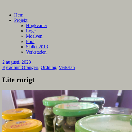
En blogg om mina projekt
Alla mina projekt
Hem
Projekt
Högkvarter
Loge
Moälven
Pool
Stallet 2013
Verkstaden
2 augusti, 2023
By admin
Orangeri
,
Ordning
,
Verkstan
Lite rörigt