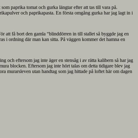
som paprika tomat och gurka längtar efter att tas till vara på.
ikapulver och paprikapasta. En första omgång gurka har jag lagt in i
r att få bort den gamla “blinddörren in till stallet så byggde jag en
öras i ordning där man kan sitta. På väggen kommer det hamna en
ring och eftersom jag inte äger en stensåg i av rätta kalibern så har jag
ra blocken. Eftersom jag inte hört talas om detta tidigare blev jag
 stora murarsleven utan handtag som jag hittade på loftet här om dagen