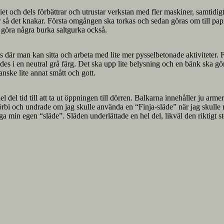
t och dels förbättrar och utrustar verkstan med fler maskiner, samtidigt 
 så det knakar. Första omgången ska torkas och sedan göras om till papr
a göra några burka saltgurka också.
 där man kan sitta och arbeta med lite mer pysselbetonade aktiviteter. Fö
 i en neutral grå färg. Det ska upp lite belysning och en bänk ska g
nske lite annat smått och gott.
l del tid till att ta ut öppningen till dörren. Balkarna innehåller ju arme
i och undrade om jag skulle använda en “Finja-släde” när jag skulle mu
gga min egen “släde”. Släden underlättade en hel del, likväl den riktigt