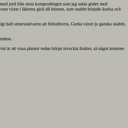
uset med jord från stora komposthögen som jag sakta göder med
 som växte i lådorna gick till hönsen, som snabbt började krafsa och
tigt haft sinnesnärvaron att förkultivera. Gurka växer ju ganska snabbt,
umtion.
tröst är att vissa plantor redan börjat utveckla frukter, så något kommer