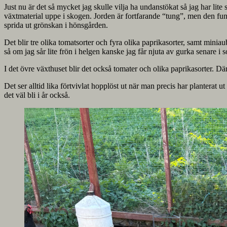
Just nu är det så mycket jag skulle vilja ha undanstökat så jag har lit
växtmaterial uppe i skogen. Jorden är fortfarande “tung”, men den fun
sprida ut grönskan i hönsgården.
Det blir tre olika tomatsorter och fyra olika paprikasorter, samt minia
så om jag sår lite frön i helgen kanske jag får njuta av gurka senare i
I det övre växthuset blir det också tomater och olika paprikasorter. D
Det ser alltid lika förtvivlat hopplöst ut när man precis har planterat 
det väl bli i år också.