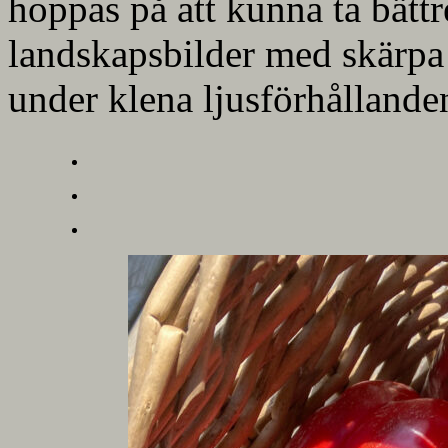
hoppas på att kunna ta bätt
landskapsbilder med skärpa
under klena ljusförhållande