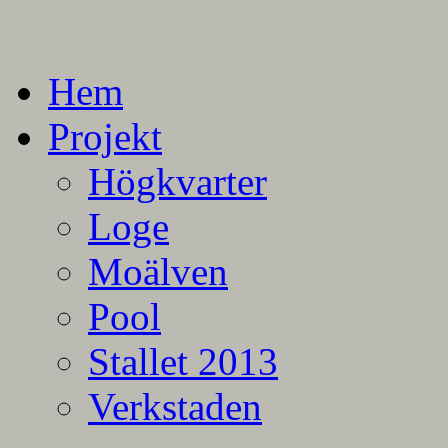
En blogg om mina projekt
Alla mina projekt
Hem
Projekt
Högkvarter
Loge
Moälven
Pool
Stallet 2013
Verkstaden