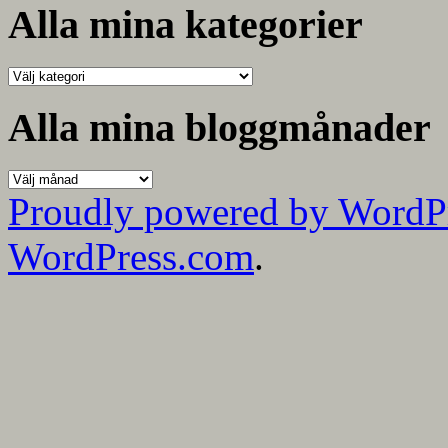
Alla mina kategorier
Alla
mina
kategorier
Alla mina bloggmånader
Alla
mina
Proudly powered by WordP
bloggmånader
WordPress.com
.