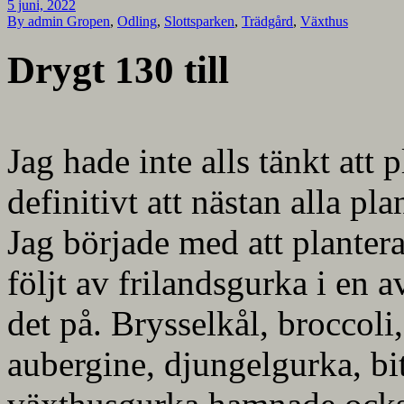
5 juni, 2022
By admin
Gropen
,
Odling
,
Slottsparken
,
Trädgård
,
Växthus
Drygt 130 till
Jag hade inte alls tänkt att
definitivt att nästan alla pla
Jag började med att planter
följt av frilandsgurka i en a
det på. Brysselkål, broccoli
aubergine, djungelgurka, bi