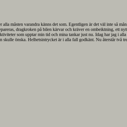
er alla måsten varandra känns det som. Egentligen är det väl inte så mång
repareras, dragkroken på bilen kärvar och kräver en ombeiktning, ett nyt
teter som upptar min tid och mina tankar just nu. Idag har jag i alla fal
an skulle önska. Helhetsintrycket är i alla fall godkänt. Nu återstår två tr