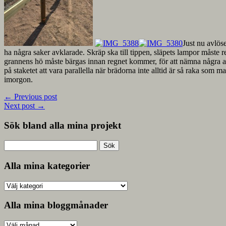
Just nu avlös
ha några saker avklarade. Skräp ska till tippen, släpets lampor måste 
grannens hö måste bärgas innan regnet kommer, för att nämna några aktivi
på staketet att vara parallella när brädorna inte alltid är så raka som m
imorgon.
←
Previous post
Next post
→
Sök bland alla mina projekt
Sök
efter:
Alla mina kategorier
Alla
mina
kategorier
Alla mina bloggmånader
Alla