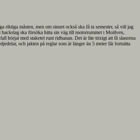
a riktiga måsten, men om sinnet också ska få ta semester, så vill jag
t backslag ska försöka hitta sin väg till motorrummet i Moälven,
l börjat med staketet runt ridbanan. Det är lite trixigt att få slanorna
edjedelar, och jakten på reglar som är längre än 5 meter får fortsätta