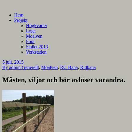
En blogg om mina projekt
Alla mina projekt
Hem
Projekt
Högkvarter
Loge
Moälven
Pool
Stallet 2013
Verkstaden
5 juli, 2015
By admin
Generellt
,
Moälven
,
RC-Bana
,
Ridbana
Måsten, viljor och bör avlöser varandra.