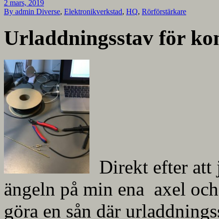
2 mars, 2019
By admin
Diverse
,
Elektronikverkstad
,
HQ
,
Rörförstärkare
Urladdningsstav för ko
Direkt efter att
ängeln på min ena axel och 
göra en sån där urladdning