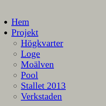
En blogg om mina projekt
Alla mina projekt
Hem
Projekt
Högkvarter
Loge
Moälven
Pool
Stallet 2013
Verkstaden