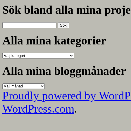
Sök bland alla mina proje
Sök
efter:
Alla mina kategorier
Alla
mina
kategorier
Alla mina bloggmånader
Alla
mina
Proudly powered by WordP
bloggmånader
WordPress.com
.