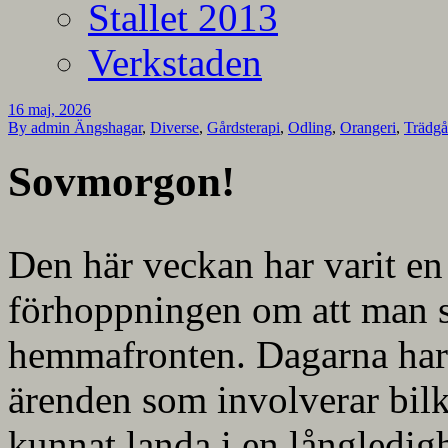
Stallet 2013
Verkstaden
16 maj, 2026
By admin
Ängshagar
,
Diverse
,
Gårdsterapi
,
Odling
,
Orangeri
,
Trädg
Sovmorgon!
Den här veckan har varit en
förhoppningen om att man s
hemmafronten. Dagarna har
ärenden som involverar bilkö
kunnat landa i en långledig