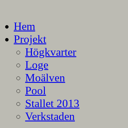
En blogg om mina projekt
Alla mina projekt
Hem
Projekt
Högkvarter
Loge
Moälven
Pool
Stallet 2013
Verkstaden