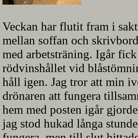
Veckan har flutit fram i s
mellan soffan och skrivbord
med arbetsträning. Igår fick j
rödvinshållet vid blåstömnin
håll igen. Jag tror att min i
drönaren att fungera tillsa
hem med posten igår gjorde 
jag stod hukad långa stunder
fungera, men till slut hitta