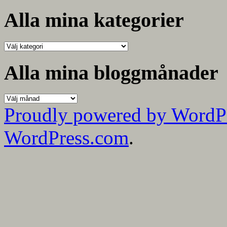
efter:
Alla mina kategorier
Alla
mina
kategorier
Alla mina bloggmånader
Alla
mina
Proudly powered by WordP
bloggmånader
WordPress.com
.