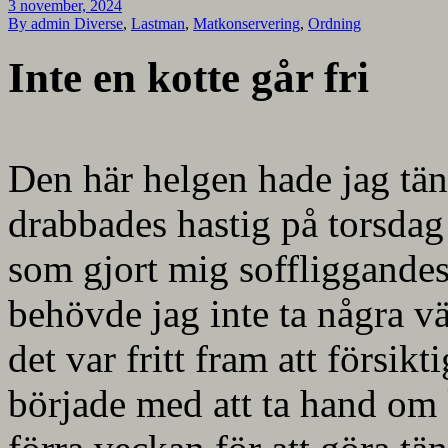
3 november, 2024
By admin
Diverse
,
Lastman
,
Matkonservering
,
Ordning
Inte en kotte går fri
Den här helgen hade jag tä
drabbades hastig på torsdag
som gjort mig soffliggandes 
behövde jag inte ta några vär
det var fritt fram att försik
började med att ta hand om 