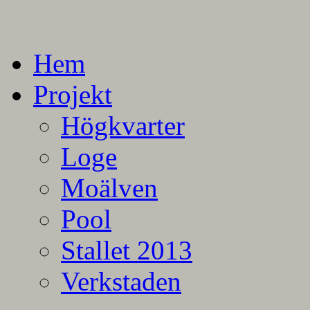
En blogg om mina projekt
Alla mina projekt
Hem
Projekt
Högkvarter
Loge
Moälven
Pool
Stallet 2013
Verkstaden