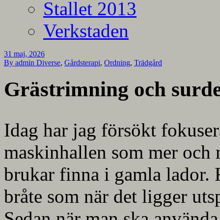
Stallet 2013
Verkstaden
31 maj, 2026
By admin
Diverse
,
Gårdsterapi
,
Ordning
,
Trädgård
Grästrimning och surd
Idag har jag försökt fokuser
maskinhallen som mer och 
brukar finna i gamla lador
bråte som när det ligger utsp
Sedan när man ska använda d