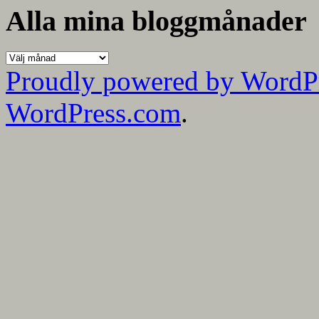
kategorier
Alla mina bloggmånader
Alla
mina
Proudly powered by WordP
bloggmånader
WordPress.com
.