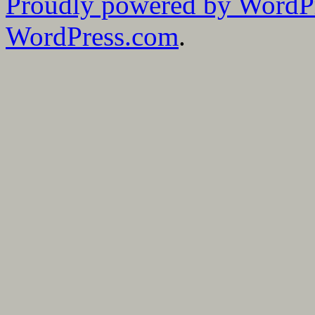
Proudly powered by WordP
bloggmånader
WordPress.com
.