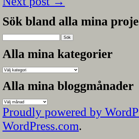
Next post
→
Sök bland alla mina proje
Sök
efter:
Alla mina kategorier
Alla
mina
kategorier
Alla mina bloggmånader
Alla
mina
Proudly powered by WordP
bloggmånader
WordPress.com
.