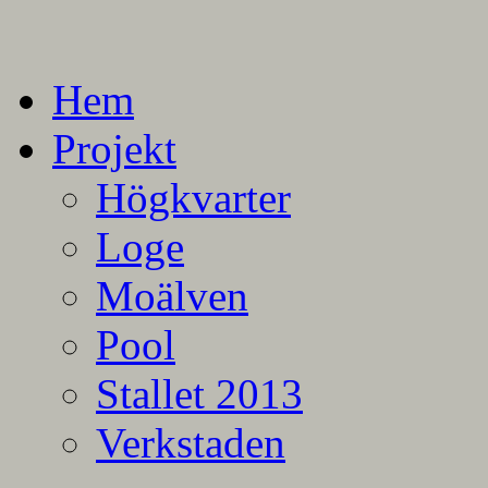
En blogg om mina projekt
Alla mina projekt
Hem
Projekt
Högkvarter
Loge
Moälven
Pool
Stallet 2013
Verkstaden