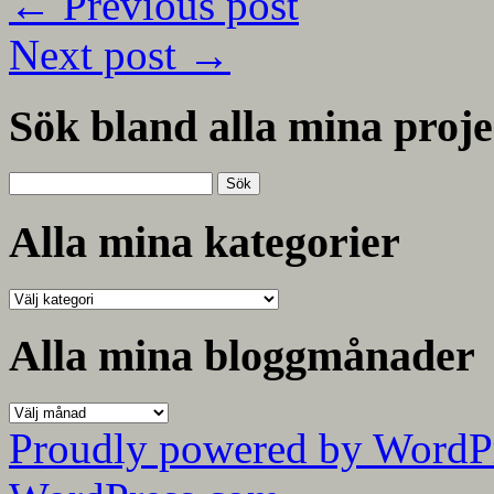
←
Previous post
Next post
→
Sök bland alla mina proje
Sök
efter:
Alla mina kategorier
Alla
mina
kategorier
Alla mina bloggmånader
Alla
mina
Proudly powered by WordP
bloggmånader