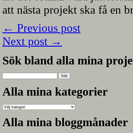
att nästa projekt ska få en br
←
Previous post
Next post
→
Sök bland alla mina proje
Sök
efter:
Alla mina kategorier
Alla
mina
kategorier
Alla mina bloggmånader