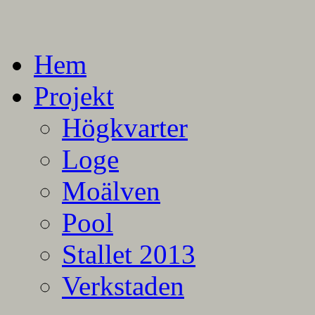
En blogg om mina projekt
Alla mina projekt
Hem
Projekt
Högkvarter
Loge
Moälven
Pool
Stallet 2013
Verkstaden