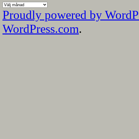
Alla
mina
Proudly powered by WordP
bloggmånader
WordPress.com
.