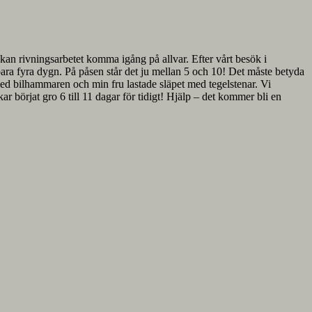
 kan rivningsarbetet komma igång på allvar. Efter vårt besök i
ara fyra dygn. På påsen står det ju mellan 5 och 10! Det måste betyda
e med bilhammaren och min fru lastade släpet med tegelstenar. Vi
r börjat gro 6 till 11 dagar för tidigt! Hjälp – det kommer bli en