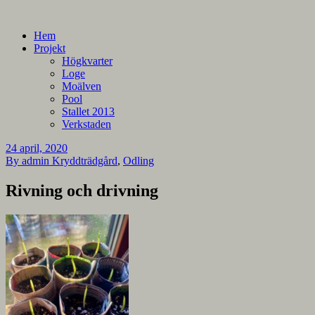
En blogg om mina projekt
Alla mina projekt
Hem
Projekt
Högkvarter
Loge
Moälven
Pool
Stallet 2013
Verkstaden
24 april, 2020
By admin
Kryddträdgård
,
Odling
Rivning och drivning