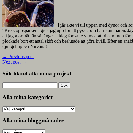
Igår åkte vi till tippen med dynor och s
“Kretsloppsparken” gick jag upp för att pyssla om barnkammaren. Jag b
att jag gjort rätt än så länge….Idag fortsatte vi med att riva muren fö
plockade bort ett antal skift och beslutade att göra kväll. Efter en sn
djungel uppe i Nirvana!
←
Previous post
Next post
→
Sök bland alla mina projekt
Sök
efter:
Alla mina kategorier
Alla
mina
kategorier
Alla mina bloggmånader
Alla