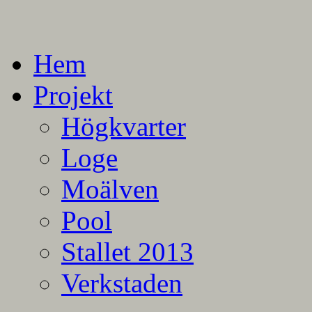
En blogg om mina projekt
Alla mina projekt
Hem
Projekt
Högkvarter
Loge
Moälven
Pool
Stallet 2013
Verkstaden