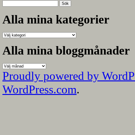
Sök
efter:
Alla mina kategorier
Alla
mina
kategorier
Alla mina bloggmånader
Alla
mina
Proudly powered by WordP
bloggmånader
WordPress.com
.