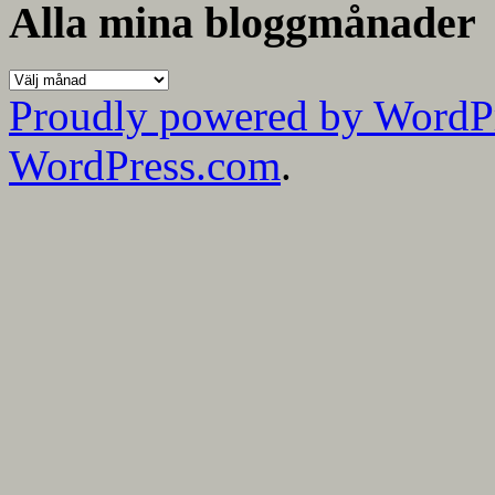
kategorier
Alla mina bloggmånader
Alla
mina
Proudly powered by WordP
bloggmånader
WordPress.com
.