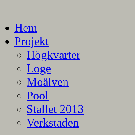
En blogg om mina projekt
Alla mina projekt
Hem
Projekt
Högkvarter
Loge
Moälven
Pool
Stallet 2013
Verkstaden