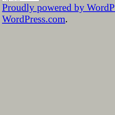
mina
Proudly powered by WordP
bloggmånader
WordPress.com
.