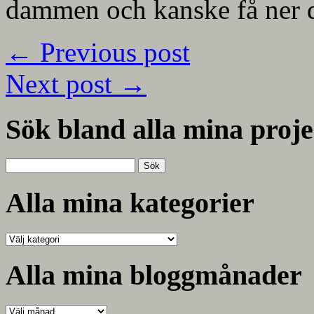
dammen och kanske få ner de
←
Previous post
Next post
→
Sök bland alla mina proje
Sök
efter:
Alla mina kategorier
Alla
mina
kategorier
Alla mina bloggmånader
Alla