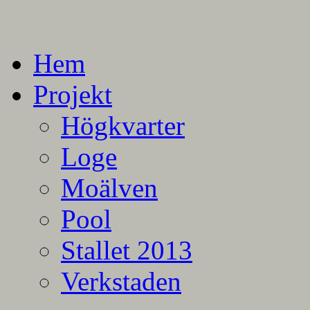
En blogg om mina projekt
Alla mina projekt
Hem
Projekt
Högkvarter
Loge
Moälven
Pool
Stallet 2013
Verkstaden